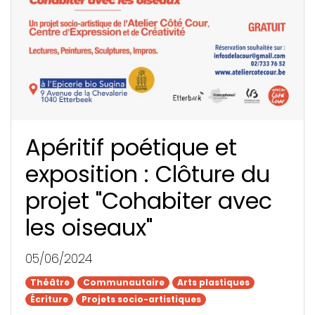
Apéritif poétique et
exposition : Clôture du
projet "Cohabiter avec
les oiseaux"
05/06/2024
Théâtre
Théâtre
Communautaire
Communautaire
Arts plastiques
Arts plastiques
Écriture
Écriture
Projets socio-artistiques
Projets socio-artistiques