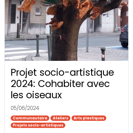
Projet socio-artistique
2024: Cohabiter avec
les oiseaux
05/06/2024
Communautaire
Communautaire
Ateliers
Ateliers
Arts plastiques
Arts plastiques
Projets socio-artistiques
Projets socio-artistiques