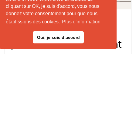
cliquant sur OK, je suis d'accord, vous nous
donnez votre consentement pour que nous
Etterbeek 40-45 : La
établissions des cookies.
Plus d'information
Résistante. Offrez des
Oui, je suis d’accord
places dès maintenant
11/12/2025
Compagnie de la cour
Compagnie de la cour
Théâtre
Théâtre
Projets socio-artistiques
Projets socio-artistiques