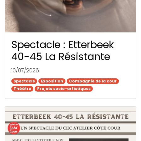
Spectacle : Etterbeek
40-45 La Résistante
10/07/2026
Spectacle
Spectacle
Exposition
Exposition
Compagnie de la cour
Compagnie de la cour
Théâtre
Théâtre
Projets socio-artistiques
Projets socio-artistiques