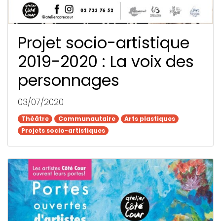
Projet socio-artistique
2019-2020 : La voix des
personnages
03/07/2020
Théâtre
Théâtre
Communautaire
Communautaire
Arts plastiques
Arts plastiques
Projets socio-artistiques
Projets socio-artistiques