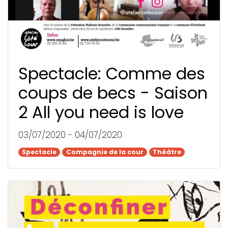
Spectacle: Comme des
coups de becs - Saison
2 All you need is love
03/07/2020 - 04/07/2020
Spectacle
Spectacle
Compagnie de la cour
Compagnie de la cour
Théâtre
Théâtre