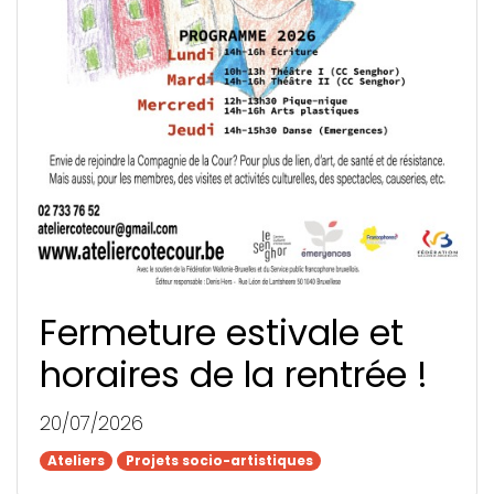
Fermeture estivale et
horaires de la rentrée !
20/07/2026
Ateliers
Ateliers
Projets socio-artistiques
Projets socio-artistiques