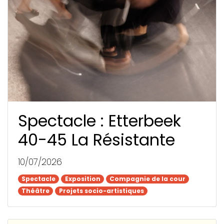
Spectacle : Etterbeek
40-45 La Résistante
10/07/2026
Spectacle
Spectacle
Exposition
Exposition
Compagnie de la cour
Compagnie de la cour
Théâtre
Théâtre
Projets socio-artistiques
Projets socio-artistiques