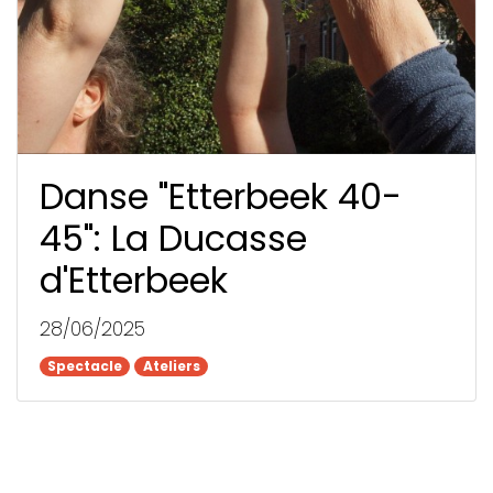
Danse "Etterbeek 40-
45": La Ducasse
d'Etterbeek
28/06/2025
Spectacle
Spectacle
Ateliers
Ateliers