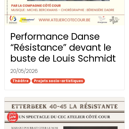
Performance Danse
“Résistance” devant le
buste de Louis Schmidt
20/05/2026
Théâtre
Théâtre
Projets socio-artistiques
Projets socio-artistiques