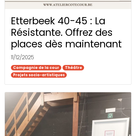
Etterbeek 40-45 : La
Résistante. Offrez des
places dès maintenant
11/12/2025
Compagnie de la cour
Compagnie de la cour
Théâtre
Théâtre
Projets socio-artistiques
Projets socio-artistiques