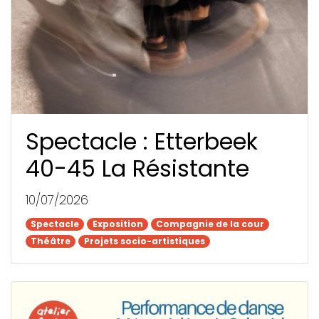
Spectacle : Etterbeek
40-45 La Résistante
10/07/2026
Spectacle
Spectacle
Exposition
Exposition
Compagnie de la cour
Compagnie de la cour
Théâtre
Théâtre
Projets socio-artistiques
Projets socio-artistiques