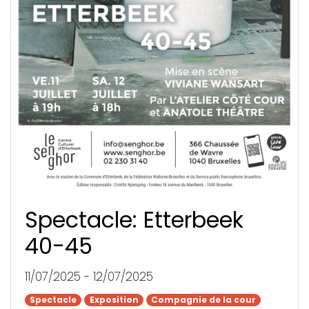
Spectacle: Etterbeek
40-45
11/07/2025 - 12/07/2025
Spectacle
Spectacle
Exposition
Exposition
Compagnie de la cour
Compagnie de la cour